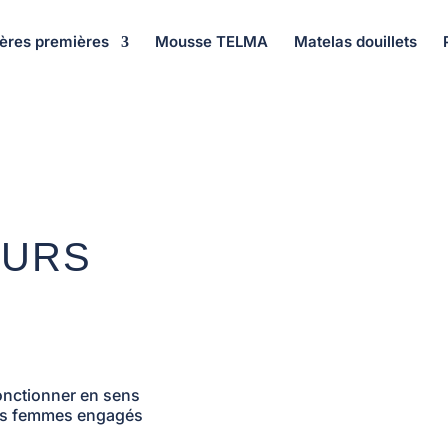
ères premières
Mousse TELMA
Matelas douillets
EURS
onctionner en sens
es femmes engagés